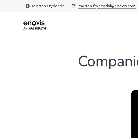
Morten Frydendal
morten.frydendal@enovis.com
Compani