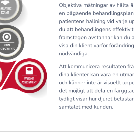
Objektiva mätningar av hälta är
en pågående behandlingsplan
patientens hållning vid varje u
du att behandlingens effektivi
framstegen avstannar kan du a
visa din klient varför förändrin
nödvändiga.
Att kommunicera resultaten från
dina klienter kan vara en utman
och känner inte är visuellt upp
det möjligt att dela en färggla
tydligt visar hur djuret belastar
samtalet med kunden.