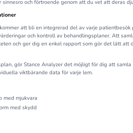
sinnesro och förtroende genom att du vet att deras djur
ationer
mmer att bli en integrerad del av varje patientbesök på
ärderingar och kontroll av behandlingsplaner. Att saml
eten och ger dig en enkel rapport som gör det lätt att 
lan, gör Stance Analyzer det möjligt för dig att samla i
viduella viktbärande data för varje lem.
op med mjukvara
tform med skydd