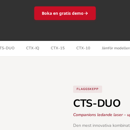
Boka en gratis demo
TS-DUO
CTX-IQ
CTX-15
CTX-10
Jämför modeller
FLAGGSKEPP
CTS-DUO
Companions ledande laser – u
Den mest innovativa kombinat