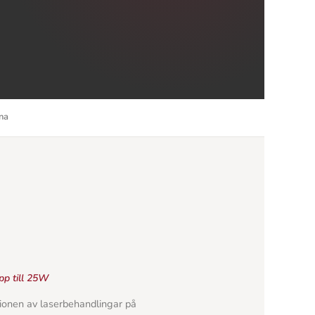
na
pp till 25W
ionen av laserbehandlingar på