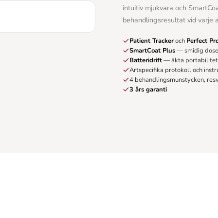
intuitiv mjukvara och SmartCoa
behandlingsresultat vid varje
E-MAIL
Patient Tracker
och
Perfect Pr
SmartCoat Plus
— smidig doser
Batteridrift
— äkta portabilitet
Deltag i lodtrækningen
Artspecifika protokoll och inst
4 behandlingsmunstycken, res
Du tilmelder dig samtidig vores nyhedsbrev.
Du kan altid afmelde dig igen.
3 års garanti