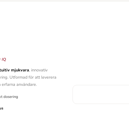
r IQ
tuitiv mjukvara
, innovativ
ing. Utformad för att leverera
h erfarna användare.
kt dosering
us