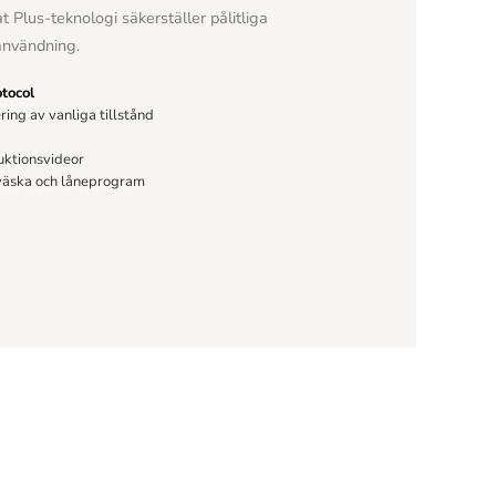
t Plus-teknologi säkerställer pålitliga
 användning.
otocol
ing av vanliga tillstånd
ruktionsvideor
väska och låneprogram