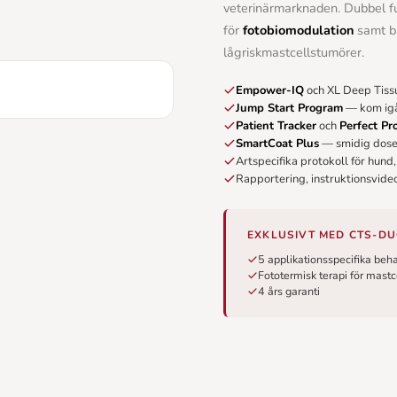
veterinärmarknaden. Dubbel f
för
fotobiomodulation
samt b
lågriskmastcellstumörer.
Empower-IQ
och XL Deep Tiss
Jump Start Program
— kom igå
Patient Tracker
och
Perfect Pr
SmartCoat Plus
— smidig dose
Artspecifika protokoll för hund,
Rapportering, instruktionsvid
EXKLUSIVT MED CTS-D
5 applikationsspecifika be
Fototermisk terapi för mast
4 års garanti