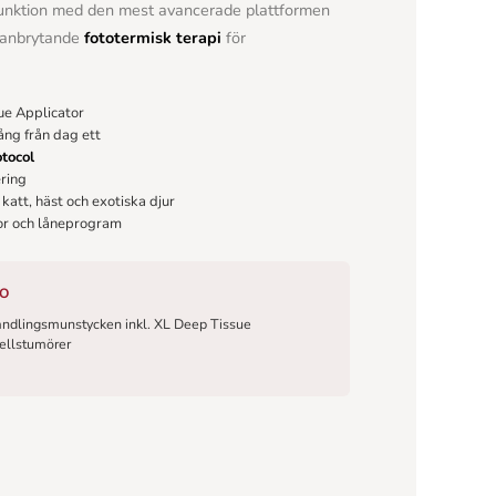
unktion med den mest avancerade plattformen
anbrytande
fototermisk terapi
för
ue Applicator
ng från dag ett
otocol
ring
 katt, häst och exotiska djur
eor och låneprogram
UO
handlingsmunstycken inkl. XL Deep Tissue
cellstumörer