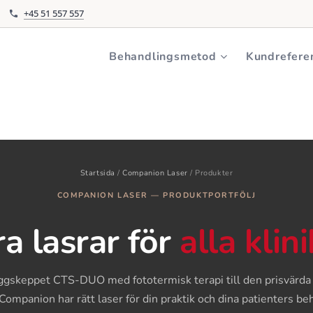
+45 51 557 557
Behandlingsmetoder
Om Enovis
Kontakta
Behandlingsmetod
Kundrefere
Startsida
/
Companion Laser
/
Produkter
COMPANION LASER — PRODUKTPORTFÖLJ
ra lasrar för
alla klin
aggskeppet CTS-DUO med fototermisk terapi till den prisvärd
ompanion har rätt laser för din praktik och dina patienters be