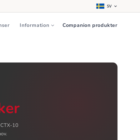
SV
·
DA
·
NO
SV
 oss
Boka Demo
nser
Information
Companion produkter
iker
a CTX-10
hov.