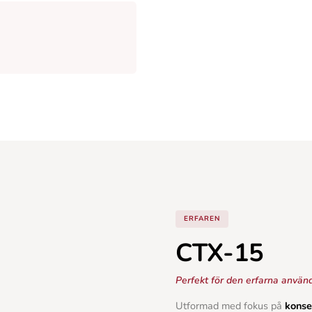
SOMMERKONKURRENCE:
Vind is til hele klinikken
ERFAREN
Vind et gavekort til Hjem-is på 500 kr.
CTX-15
Vi trækker en ny vinder hver måned -
hele
sommeren!
Perfekt för den erfarna anvä
NAVN
Utformad med fokus på
konse