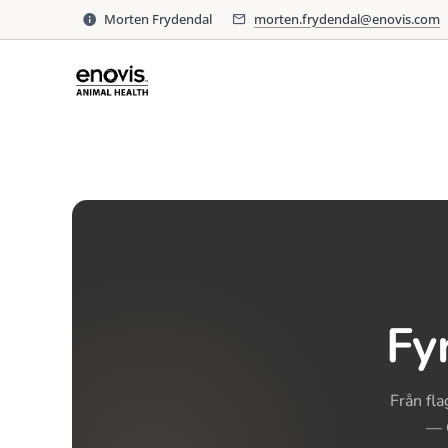
morten.frydendal@enovis.com
51 557 557
Morten Frydendal
morten.frydendal@enovis.com
Fy
Från fl
— C