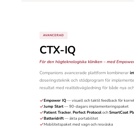
AVANCERAD
CTX-IQ
För den högteknologiska kliniken – med Empowe
Companions avancerade plattform kombinerar
in
doseringsteknik och stödprogram för implementer
resultat med realtidsvägledning för både nya oc
Empower IQ
— visuell och taktil feedback för korre
Jump Start
— 90-dagars implementeringspaket
Patient Tracker
,
Perfect Protocol
och
SmartCoat Pl
Batteridrift
— äkta portabilitet
Mobilitetspaket med vagn och resväska