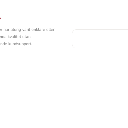
W
har aldrig varit enklare eller
da kvalitet utan
nde kundsupport.
t