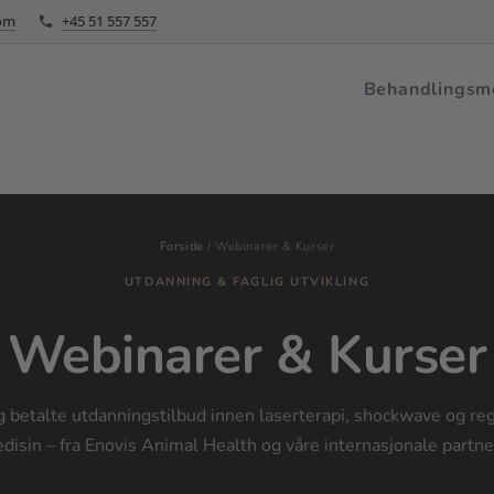
com
+45 51 557 557
dlingsmetoder
Om Enovis
Webinarer & Kurser
Kontakt oss
Behandlingsm
Forside
/
Webinarer & Kurser
UTDANNING & FAGLIG UTVIKLING
Webinarer & Kurser
g betalte utdanningstilbud innen laserterapi, shockwave og re
disin – fra Enovis Animal Health og våre internasjonale partne