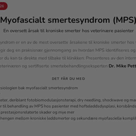
026
Myofascialt smertesyndrom (MPS
En oversett årsak til kroniske smerter hos veterinære pasienter
yndrom er en av de mest oversette årsakene til kroniske smerter hos 
 gir deg en praksisnær gjennomgang av hvordan MPS identifiseres o
r du kan ta direkte med tilbake til klinikken. Presenteres av den inter
eterinæren og sertifiserte smertebehandlingseksperten
Dr. Mike Pet
DET FÅR DU MED
ysiologien bak myofascialt smertesyndrom
r
ter, deriblant fotobiomodulasjonsterapi, dry needling, shockwave og man
er til behandling av MPS hos pasienter med hofteleddsdysplasi, korsbånd
 prestasjonsrelaterte skader og mye mer
engen mellom kroniske leddsmerter og sekundære myofascielle kompli