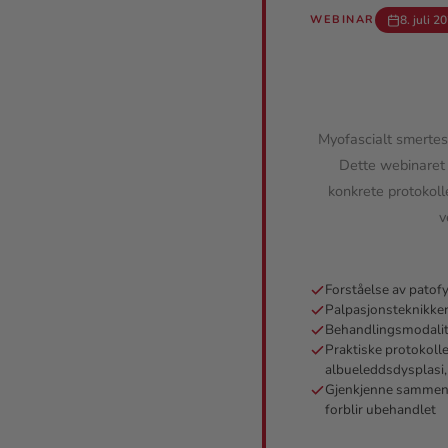
WEBINAR
8. juli 2
Myofascialt smertes
Dette webinaret
konkrete protokolle
v
Forståelse av patof
Palpasjonsteknikke
Behandlingsmodalite
Praktiske protokoll
albueleddsdysplasi,
Gjenkjenne sammenh
forblir ubehandlet