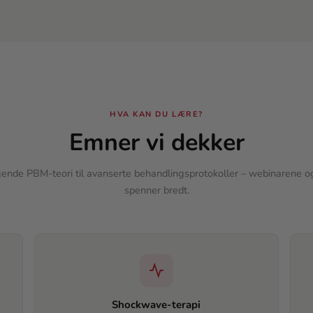
HVA KAN DU LÆRE?
Emner vi dekker
ende PBM-teori til avanserte behandlingsprotokoller – webinarene o
spenner bredt.
Shockwave-terapi