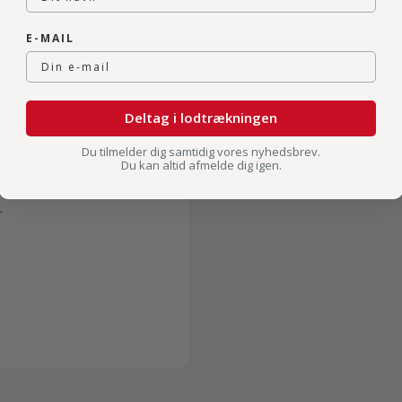
E-MAIL
Deltag i lodtrækningen
narer
Du tilmelder dig samtidig vores nyhedsbrev.
litering og smertelindring fra
Du kan altid afmelde dig igen.
lth.
r