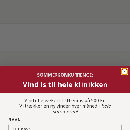
SOMMERKONKURRENCE:
ON-DEMAND-WEBINARER
Vind is til hele klinikken
nternasjonale webinar-plattf
Vind et gavekort til Hjem-is på 500 kr.
Vi trækker en ny vinder hver måned -
hele
l hundrevis av gratis webinarer fra Companions internasjonale eksperter
sommeren!
demand.
NAVN