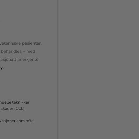
)
veterinære pasienter.
g behandles – med
nasjonalt anerkjente
ty
.
uelle teknikker
sskader (CCL),
kasjoner som ofte