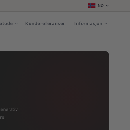
NO
SV
·
DA
·
NO
Book Demo
etode
Kundereferanser
Informasjon
generativ
re.