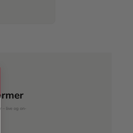
ormer
 – live og on-