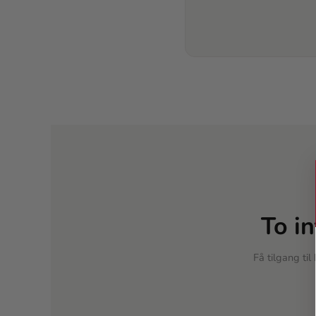
To i
Få tilgang ti