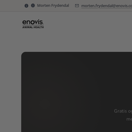
Morten Frydendal
morten.frydendal@enovis.com
51 557 557
morten.frydendal@enovis.
Behan
Gratis o
me