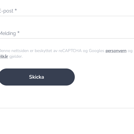
E-post
Melding
Denne nettsiden er beskyttet av reCAPTCHA og Googles
personvern
og
ilkår
gjelder.
Skicka