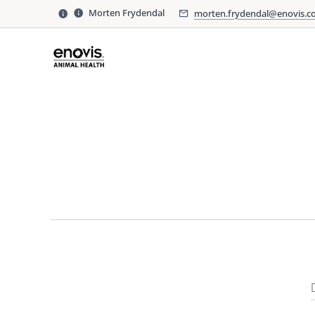
Morten Frydendal
morten.frydendal@enovis.