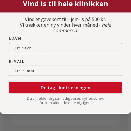
Vind is til hele klinikken
ÖKAD
REDUKTION AV
REDUKTION AV
TROMBOCYT-
NEUTROFILER
RÖDA
KONCENTRATION
BLODKROPPAR
Vind et gavekort til Hjem-is på 500 kr.
Vi trækker en ny vinder hver måned -
hele
sommeren!
NAVN
Ingår i ett PurePRP Isolation Kit
Steril hanteringsbricka
PurePRP-koncentreringsenheter
E-MAIL
Bearbetningssprutor
10 mL antikoagulant (ACD-A)
Steriliserad procedurduk
Deltag i lodtrækningen
Etiketter med batchnummer
Du tilmelder dig samtidig vores nyhedsbrev.
Du kan altid afmelde dig igen.
19 G butterfly-kateter
Sprutlock