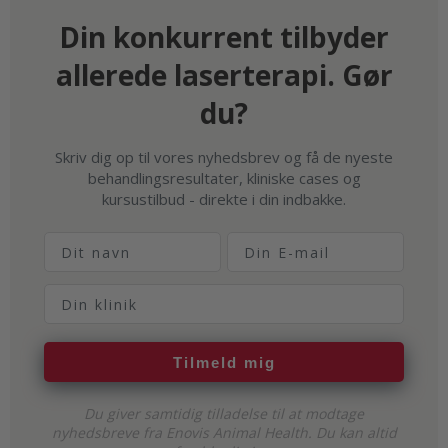
Din konkurrent tilbyder
allerede laserterapi. Gør
du?
Skriv dig op til vores nyhedsbrev og få de nyeste
behandlingsresultater, kliniske cases og
kursustilbud - direkte i din indbakke.
Fornavn
E-mail
Dyreklinik
Tilmeld mig
Du giver samtidig tilladelse til at modtage
nyhedsbreve fra Enovis Animal Health. Du kan altid