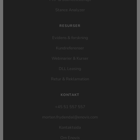
Stance Analyzer
RESURSER
Evidens & forskning
Kundreferenser
Webinarier & Kurser
DLL Leasing
Retur & Reklamation
KONTAKT
+45 51 557 557
morten.frydendal@enovis.com
Kontaktsida
Om Enovis