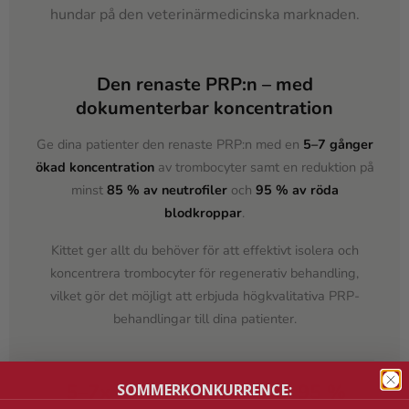
hundar på den veterinärmedicinska marknaden.
Den renaste PRP:n – med
dokumenterbar koncentration
Ge dina patienter den renaste PRP:n med en
5–7 gånger
ökad koncentration
av trombocyter samt en reduktion på
minst
85 % av neutrofiler
och
95 % av röda
blodkroppar
.
Kittet ger allt du behöver för att effektivt isolera och
koncentrera trombocyter för regenerativ behandling,
vilket gör det möjligt att erbjuda högkvalitativa PRP-
behandlingar till dina patienter.
5–7x
85 %
95 %
SOMMERKONKURRENCE: