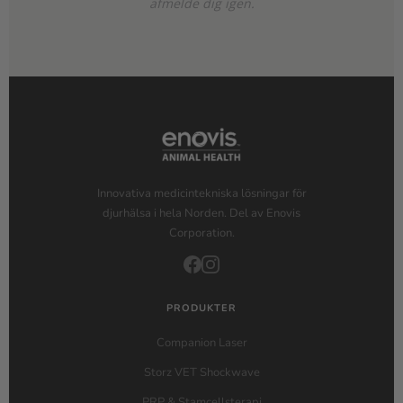
afmelde dig igen.
Innovativa medicintekniska lösningar för
djurhälsa i hela Norden. Del av Enovis
Corporation.
PRODUKTER
Companion Laser
Storz VET Shockwave
PRP & Stamcellsterapi