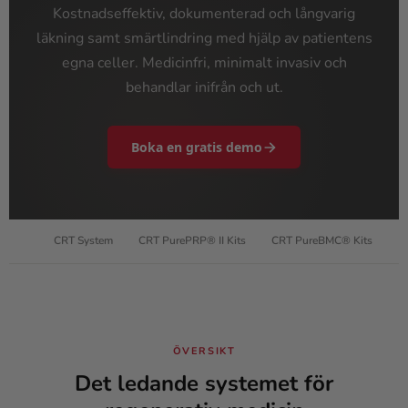
Kostnadseffektiv, dokumenterad och långvarig
läkning samt smärtlindring med hjälp av patientens
egna celler. Medicinfri, minimalt invasiv och
behandlar inifrån och ut.
Boka en gratis demo
ersikt
CRT System
CRT PurePRP® II Kits
CRT PureBMC® Kits
F
ÖVERSIKT
Det ledande systemet för