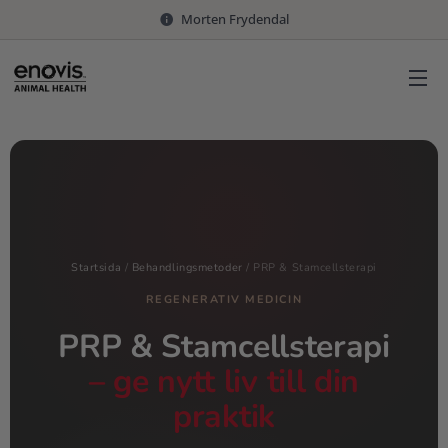
Morten Frydendal
Startsida
/
Behandlingsmetoder
/
PRP & Stamcellsterapi
REGENERATIV MEDICIN
PRP & Stamcellsterapi
– ge nytt liv till din
praktik